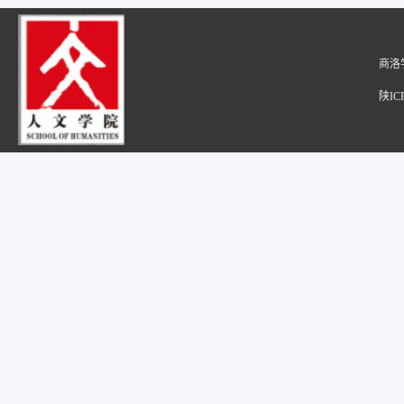
商洛学
陕IC