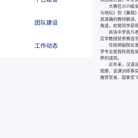
大赛在2019
与地坛》到《蒹葭
其准确的教材解读
团队建设
角逐，杭鹭同学获
商洛中学吴凡
忍学教授就参赛选
工作动态
任桂婷副院长
人文学院
人文学院
人文学院
学专业是我校首批省
养的成效。
近年来，汉语
观摩、说课训练等
推荐至省、国拿奖